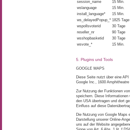
session_name
15 Min.
wslanguage
15 Min.
install_language*
15 Min.
ws_delayedPopup_*
1825 Tage
wspollsvoterid
30 Tage
reseller_nr
90 Tage
wsshopbasketid
30 Tage
wsvote_*
15 Min.
5. Plugins und Tools
GOOGLE MAPS
Diese Seite nutzt über eine API
Google Inc., 1600 Amphitheatr
Zur Nutzung der Funktionen von
speichern. Diese Informationen 
den USA übertragen und dort ges
Einfluss auf diese Datenübertra
Die Nutzung von Google Maps er
Darstellung unserer Online-Ange
uns auf der Website angegebenen
Sinne von Art. 6 Abs. 1 lit. f D